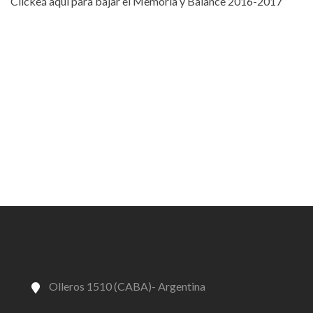
Clickeá aquí para bajar el Memoria y Balance 2016-2017
Olleros 1510 (CABA)- Argentina