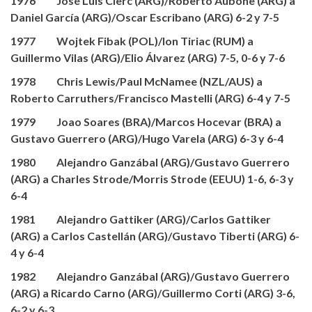
1976 José Luis Clerc (ARG)/Roberto Aubone (ARG) a
Daniel García (ARG)/Oscar Escribano (ARG) 6-2 y 7-5
1977 Wojtek Fibak (POL)/Ion Tiriac (RUM) a
Guillermo Vilas (ARG)/Elio Álvarez (ARG) 7-5, 0-6 y 7-6
1978 Chris Lewis/Paul McNamee (NZL/AUS) a
Roberto Carruthers/Francisco Mastelli (ARG) 6-4 y 7-5
1979 Joao Soares (BRA)/Marcos Hocevar (BRA) a
Gustavo Guerrero (ARG)/Hugo Varela (ARG) 6-3 y 6-4
1980 Alejandro Ganzábal (ARG)/Gustavo Guerrero
(ARG) a Charles Strode/Morris Strode (EEUU) 1-6, 6-3 y
6-4
1981 Alejandro Gattiker (ARG)/Carlos Gattiker
(ARG) a Carlos Castellán (ARG)/Gustavo Tiberti (ARG) 6-
4 y 6-4
1982 Alejandro Ganzábal (ARG)/Gustavo Guerrero
(ARG) a Ricardo Carno (ARG)/Guillermo Corti (ARG) 3-6,
6-2 y 6-3