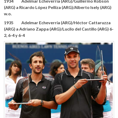
1934 Adelmar Echeverría (ARG)/Guillermo Robson
(ARG) a Ricardo López Pelliza (ARG)/Alberto Isely (ARG)
w.o.
1935 Adelmar Echeverría (ARG)/Héctor Cattaruzza
(ARG) a Adriano Zappa (ARG)/Lucilo del Castillo (ARG) 6-
2, 6-4 y 6-4