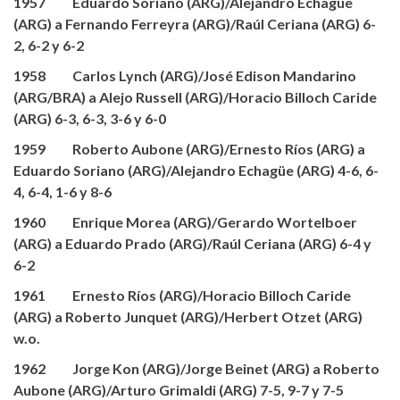
1957 Eduardo Soriano (ARG)/Alejandro Echagüe
(ARG) a Fernando Ferreyra (ARG)/Raúl Ceriana (ARG) 6-
2, 6-2 y 6-2
1958 Carlos Lynch (ARG)/José Edison Mandarino
(ARG/BRA) a Alejo Russell (ARG)/Horacio Billoch Caride
(ARG) 6-3, 6-3, 3-6 y 6-0
1959 Roberto Aubone (ARG)/Ernesto Ríos (ARG) a
Eduardo Soriano (ARG)/Alejandro Echagüe (ARG) 4-6, 6-
4, 6-4, 1-6 y 8-6
1960 Enrique Morea (ARG)/Gerardo Wortelboer
(ARG) a Eduardo Prado (ARG)/Raúl Ceriana (ARG) 6-4 y
6-2
1961 Ernesto Ríos (ARG)/Horacio Billoch Caride
(ARG) a Roberto Junquet (ARG)/Herbert Otzet (ARG)
w.o.
1962 Jorge Kon (ARG)/Jorge Beinet (ARG) a Roberto
Aubone (ARG)/Arturo Grimaldi (ARG) 7-5, 9-7 y 7-5