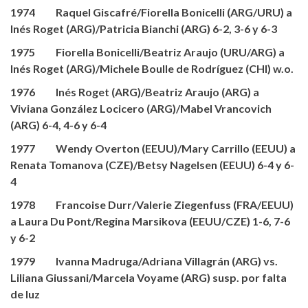
1974 Raquel Giscafré/Fiorella Bonicelli (ARG/URU) a
Inés Roget (ARG)/Patricia Bianchi (ARG) 6-2, 3-6 y 6-3
1975 Fiorella Bonicelli/Beatriz Araujo (URU/ARG) a
Inés Roget (ARG)/Michele Boulle de Rodríguez (CHI) w.o.
1976 Inés Roget (ARG)/Beatriz Araujo (ARG) a
Viviana González Locicero (ARG)/Mabel Vrancovich
(ARG) 6-4, 4-6 y 6-4
1977 Wendy Overton (EEUU)/Mary Carrillo (EEUU) a
Renata Tomanova (CZE)/Betsy Nagelsen (EEUU) 6-4 y 6-
4
1978 Francoise Durr/Valerie Ziegenfuss (FRA/EEUU)
a Laura Du Pont/Regina Marsikova (EEUU/CZE) 1-6, 7-6
y 6-2
1979 Ivanna Madruga/Adriana Villagrán (ARG) vs.
Liliana Giussani/Marcela Voyame (ARG) susp. por falta
de luz