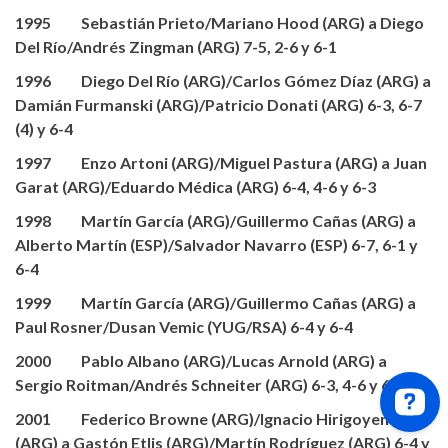
1995 Sebastián Prieto/Mariano Hood (ARG) a Diego
Del Río/Andrés Zingman (ARG) 7-5, 2-6 y 6-1
1996 Diego Del Río (ARG)/Carlos Gómez Díaz (ARG) a
Damián Furmanski (ARG)/Patricio Donati (ARG) 6-3, 6-7
(4) y 6-4
1997 Enzo Artoni (ARG)/Miguel Pastura (ARG) a Juan
Garat (ARG)/Eduardo Médica (ARG) 6-4, 4-6 y 6-3
1998 Martín García (ARG)/Guillermo Cañas (ARG) a
Alberto Martín (ESP)/Salvador Navarro (ESP) 6-7, 6-1 y
6-4
1999 Martín García (ARG)/Guillermo Cañas (ARG) a
Paul Rosner/Dusan Vemic (YUG/RSA) 6-4 y 6-4
2000 Pablo Albano (ARG)/Lucas Arnold (ARG) a
Sergio Roitman/Andrés Schneiter (ARG) 6-3, 4-6 y 6-2
2001 Federico Browne (ARG)/Ignacio Hirigoyen
(ARG) a Gastón Etlis (ARG)/Martín Rodríguez (ARG) 6-4 y