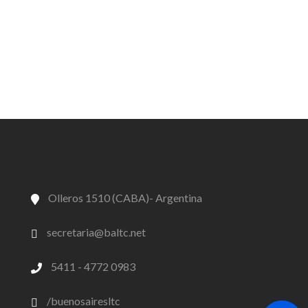
Olleros 1510 (CABA)- Argentina
secretaria@baltc.net
5411 - 4772 0983
/buenosairesltc